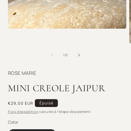
Ouvrir
le
média
1
O
dans
l
une
m
de
1
/
2
fenêtre
2
modale
d
u
ROSE MARIE
f
m
MINI CREOLE JAIPUR
Prix
Épuisé
€29,00 EUR
habituel
Frais d'expédition
calculés à l'étape de paiement.
Color