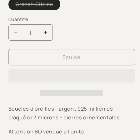
Variante
Grenat-Citrine
épuisée
ou
indisponible
Quantité
Quantité
Réduire
Augmenter
la
la
quantité
quantité
de
de
Épuisé
MINI
MINI
CREOLE
CREOLE
JAIPUR
JAIPUR
Boucles d'oreilles -
argent 925 millièmes -
plaqué or 3 microns - pierres
ornementales
Attention BO vendue à l'unité