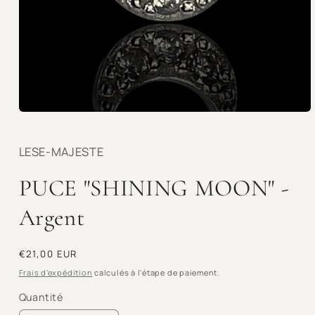
Ouvrir
le
média
1
LESE-MAJESTE
dans
une
PUCE "SHINING MOON" -
fenêtre
modale
Argent
Prix
€21,00 EUR
habituel
Frais d'expédition
calculés à l'étape de paiement.
Quantité
Quantité