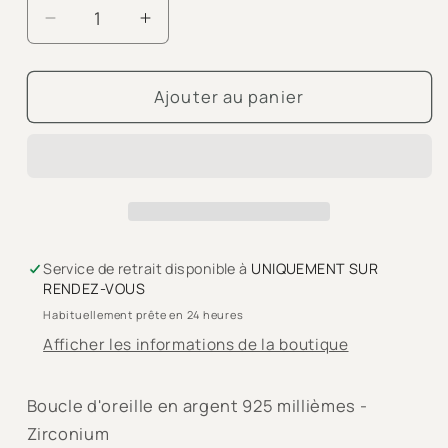
Réduire
Augmenter
la
la
quantité
quantité
de
de
Ajouter au panier
PUCE
PUCE
&quot;SHINING
&quot;SHINING
MOON&quot;
MOON&quot;
-
-
Argent
Argent
Service de retrait disponible à
UNIQUEMENT SUR
RENDEZ-VOUS
Habituellement prête en 24 heures
Afficher les informations de la boutique
Boucle d'oreille en argent 925 millièmes -
Zirconium