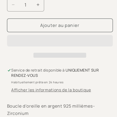
Réduire
Augmenter
la
la
quantité
quantité
de
de
Ajouter au panier
PUCE
PUCE
&quot;TUDOR&quot;
&quot;TUDOR&quot;
-
-
Argent
Argent
-
-
white
white
Service de retrait disponible à
UNIQUEMENT SUR
RENDEZ-VOUS
Habituellement prête en 24 heures
Afficher les informations de la boutique
Boucle d'oreille en argent 925 millièmes-
Zirconium