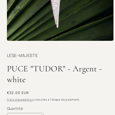
Ouvrir
le
média
1
LESE-MAJESTE
dans
une
PUCE "TUDOR" - Argent -
fenêtre
modale
white
Prix
€32,00 EUR
habituel
Frais d'expédition
calculés à l'étape de paiement.
Quantité
Quantité